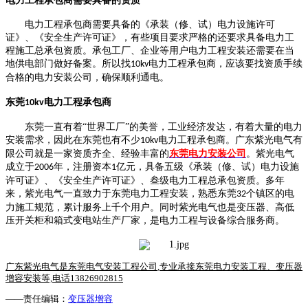
电力工程承包商需要具备的资质
电力工程承包商需要具备的《承装（修、试）电力设施许可
证》、《安全生产许可证》，有些项目要求严格的还要求具备电力工
程施工总承包资质。承包工厂、企业等用户电力工程安装还需要在当
地供电部门做好备案。所以找
电力工程承包商，应该要找资质手续
10kv
合格的电力安装公司，确保顺利通电。
东莞
电力工程承包商
10kv
东莞一直有着
“世界工厂”的美誉，工业经济发达，有着大量的电力
安装需求，因此在东莞也有不少
电力工程承包商。广东紫光电气有
10kv
限公司就是一家资质齐全、经验丰富的
东莞电力安装公司
。紫光电气
成立于
年，注册资本
亿元，具备五级《承装（修、试）电力设施
2006
1
许可证》、《安全生产许可证》、叁级电力工程总承包资质。多年
来，紫光电气一直致力于东莞电力工程安装，熟悉
东莞
个镇区的电
32
力施工规范，累计服务上千个用户。同时紫光电气也是变压器、高低
压开关柜和箱式变电站生产厂家，是电力工程与设备综合服务商。
广东紫光电气是东莞电气安装工程公司
,
专业承接东莞电力安装工程、变压器
增容安装等,电话13826902815
——责任编辑：
变压器增容