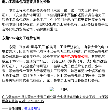
电力工程承包商需要具备的资质
电力工程承包商需要具备的《承装（修、试）电力设施许可
证》、《安全生产许可证》，有些项目要求严格的还要求具备电力工
程施工总承包资质。承包工厂、企业等用户电力工程安装还需要在当
地供电部门做好备案。所以找
电力工程承包商，应该要找资质手续
10kv
合格的电力安装公司，确保顺利通电。
东莞
电力工程承包商
10kv
东莞一直有着
“世界工厂”的美誉，工业经济发达，有着大量的电力
安装需求，因此在东莞也有不少
电力工程承包商。广东紫光电气有
10kv
限公司就是一家资质齐全、经验丰富的
东莞电力安装公司
。紫光电气
成立于
年，注册资本
亿元，具备五级《承装（修、试）电力设施
2006
1
许可证》、《安全生产许可证》、叁级电力工程总承包资质。多年
来，紫光电气一直致力于东莞电力工程安装，熟悉
东莞
个镇区的电
32
力施工规范，累计服务上千个用户。同时紫光电气也是变压器、高低
压开关柜和箱式变电站生产厂家，是电力工程与设备综合服务商。
广东紫光电气是东莞电气安装工程公司
,
专业承接东莞电力安装工程、变压器
增容安装等,电话13826902815
——责任编辑：
变压器增容