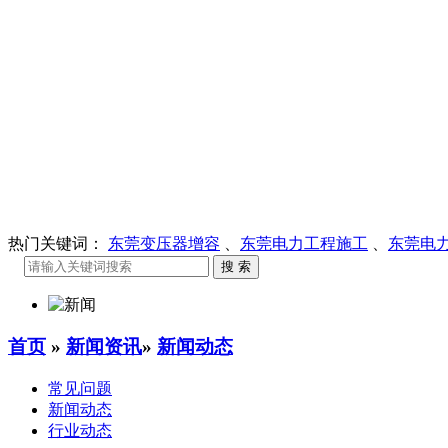
热门关键词：
东莞变压器增容
、
东莞电力工程施工
、
东莞电
首页
»
新闻资讯
»
新闻动态
常见问题
新闻动态
行业动态