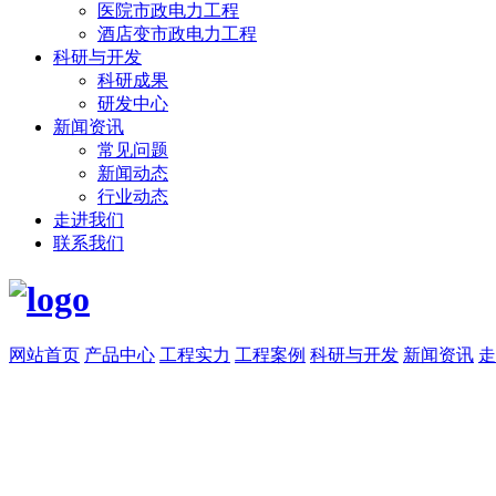
医院市政电力工程
酒店变市政电力工程
科研与开发
科研成果
研发中心
新闻资讯
常见问题
新闻动态
行业动态
走进我们
联系我们
网站首页
产品中心
工程实力
工程案例
科研与开发
新闻资讯
走