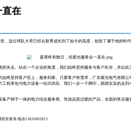
一直在
不觉，这位球队大哥已经从新秀成长到了如今的高度，创造了属于他的时
断的失去。站在一个企业的角度，我们始终坚持服务与客户长存，并以此
气始终坚持客户至上，服务到家。只要客户有需求，广东紫光电气有限公
力工程承包与电力设备一站式供应。我们一步一个脚印，踏踏实实的走到
设备产销于一体的电力综合服务商。凭借品质过硬的产品，全面的售后服
装等,电话13826902815