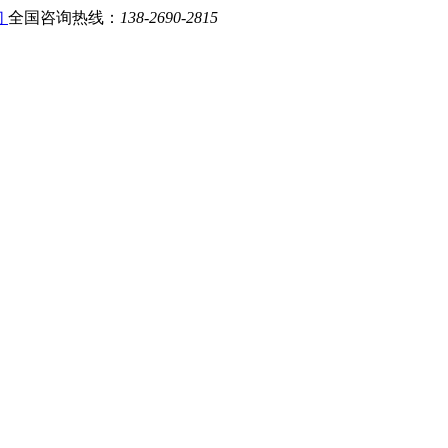
们
全国咨询热线：
138-2690-2815