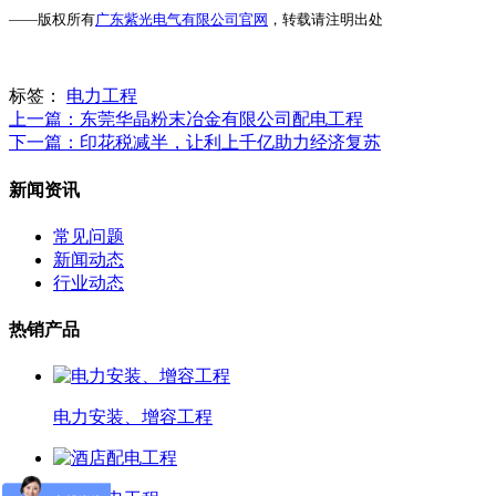
——版权所有
广东紫光电气有限公司官网
，转载请注明出处
标签：
电力工程
上一篇
：东莞华晶粉末冶金有限公司配电工程
下一篇
：印花税减半，让利上千亿助力经济复苏
新闻资讯
常见问题
新闻动态
行业动态
热销产品
电力安装、增容工程