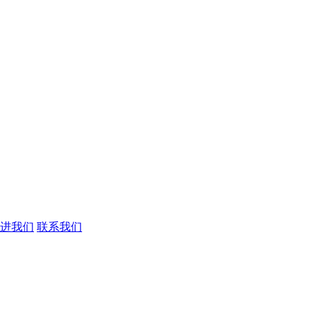
进我们
联系我们