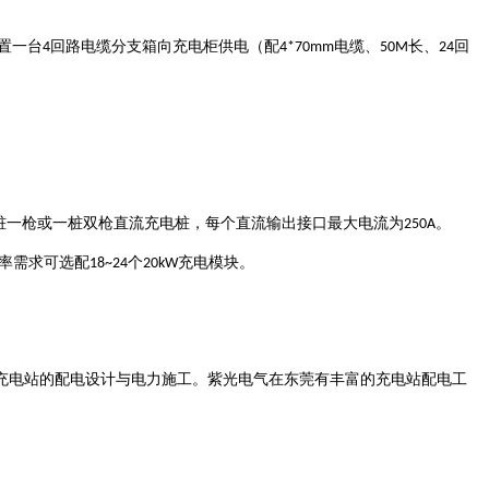
置一台
回路电缆分支箱向充电柜供电（配
电缆、
长、
回
4
4*70mm
50M
24
桩一枪或一桩双枪直流充电桩，每个直流输出接口最大电流为
。
250A
率需求可选配
个
充电模块。
18~24
20kW
充电站的配电设计与电力施工。紫光电气在东莞有丰富的充电站配电工