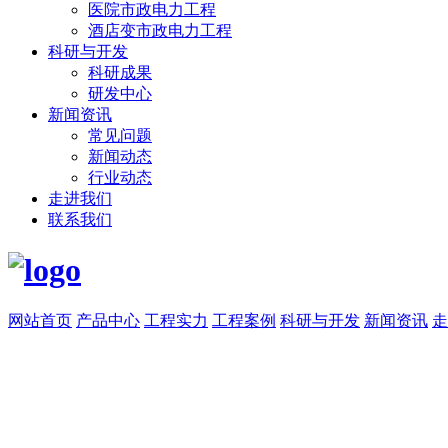
医院市政电力工程
酒店变市政电力工程
科研与开发
科研成果
研发中心
新闻资讯
常见问题
新闻动态
行业动态
走进我们
联系我们
网站首页
产品中心
工程实力
工程案例
科研与开发
新闻资讯
走