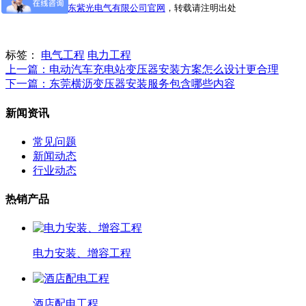
——版权所有
广东紫光电气有限公司官网
，转载请注明出处
标签：
电气工程
电力工程
上一篇
：电动汽车充电站变压器安装方案怎么设计更合理
下一篇
：东莞横沥变压器安装服务包含哪些内容
新闻资讯
常见问题
新闻动态
行业动态
热销产品
电力安装、增容工程
酒店配电工程